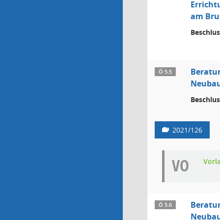
Errich
am Brun
Beschlus
Beratu
Ö 5.5
Neubau 
Beschlus
2021/126
VO
Vorl
Beratu
Ö 5.6
Neubau 