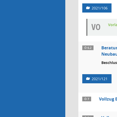
2021/106
VO
Vorl
Beratu
Ö 6.2
Neubau
Beschlus
2021/121
Vollzug
Ö 7