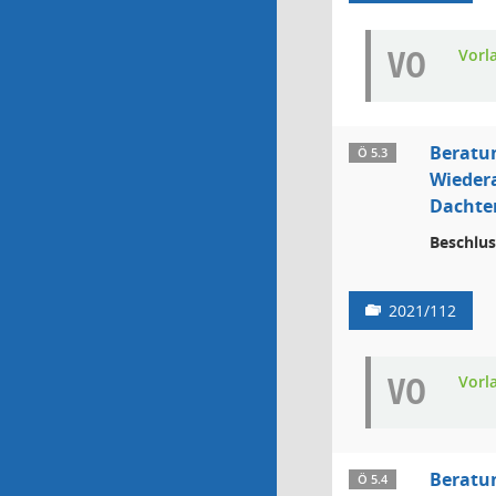
VO
Vorl
Beratu
Ö 5.3
Wiedera
Dachter
Beschlus
2021/112
VO
Vorl
Beratu
Ö 5.4