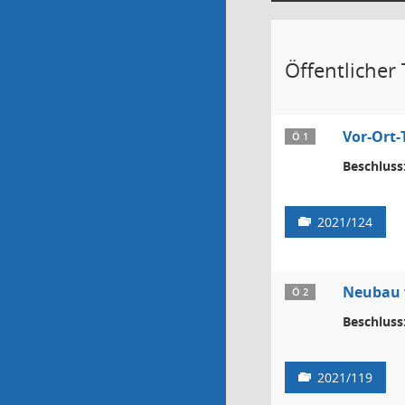
Öffentlicher T
Vor-Ort-
Ö 1
Beschluss
2021/124
Neubau v
Ö 2
Beschluss
2021/119