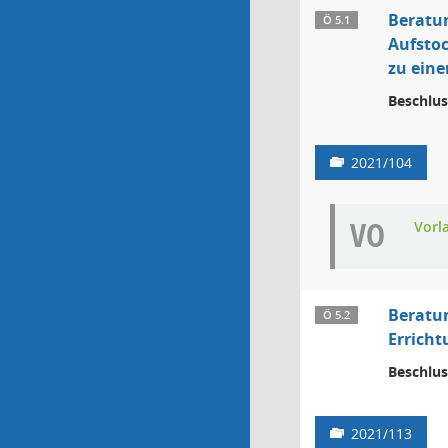
Beratu
Ö 5.1
Aufsto
zu eine
Beschlus
2021/104
VO
Vorl
Beratu
Ö 5.2
Erricht
Beschlus
2021/113