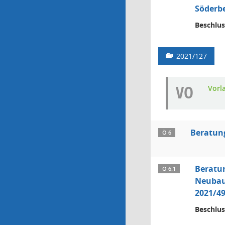
Söderbe
Beschlus
2021/127
VO
Vorl
Beratung
Ö 6
Beratu
Ö 6.1
Neubau
2021/49
Beschlus