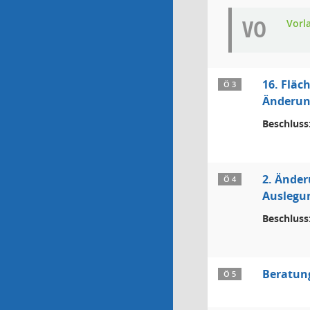
VO
Vorl
16. Fläc
Ö 3
Änderung
Beschluss
2. Änder
Ö 4
Auslegu
Beschluss
Beratun
Ö 5