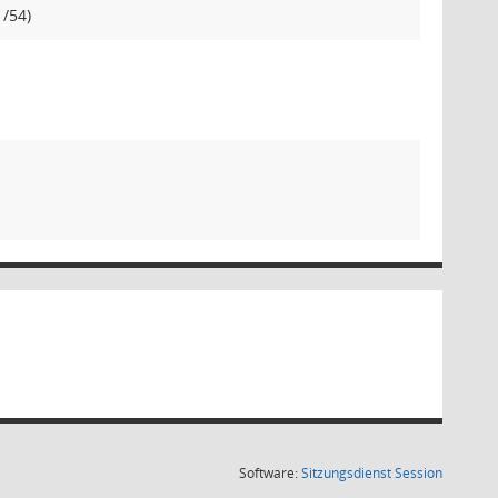
/54)
(Wird in
Software:
Sitzungsdienst
Session