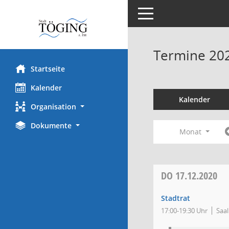
Toggle navigation
Termine 20
Startseite
Kalender
Kalender
Organisation
Dokumente
Monat
DO
17.12.2020
Stadtrat
17:00-19:30 Uhr
Saal