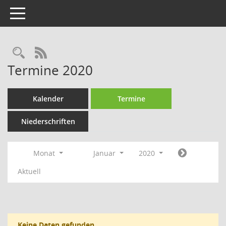
Toggle navigation
Rechercheauswahl
RSS-Feed
Termine 2020
Kalender
Termine
Niederschriften
Monat
Januar
2020
Aktuell
Keine Daten gefunden.