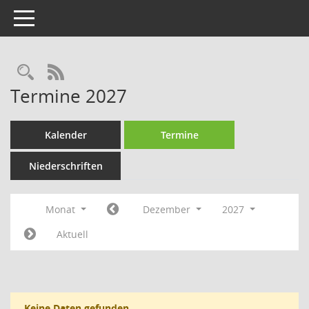
Toggle navigation
Rechercheauswahl
RSS-Feed
Termine 2027
Kalender
Termine
Niederschriften
Monat
Dezember
2027
Aktuell
Keine Daten gefunden.