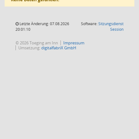
Letzte Änderung: 07.08.2026
Software:
Sitzungsdienst
(Wird in
20:01:10
Session
© 2026 Toeging am Inn
Impressum
Umsetzung:
digitalfabriX GmbH