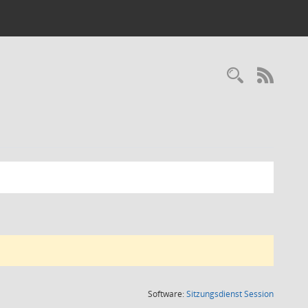
Recherc
RSS-
(Wird in
Software:
Sitzungsdienst
Session