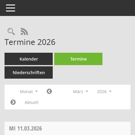
Toggle navigation
Rechercheauswahl
RSS-Feed
Termine 2026
Kalender
Termine
Niederschriften
Monat
März
2026
Aktuell
MI
11.03.2026