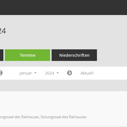
24
Termine
Niederschriften
Januar
2024
Aktuell
ungssaal des Rathauses, Sitzungssaal des Rathauses