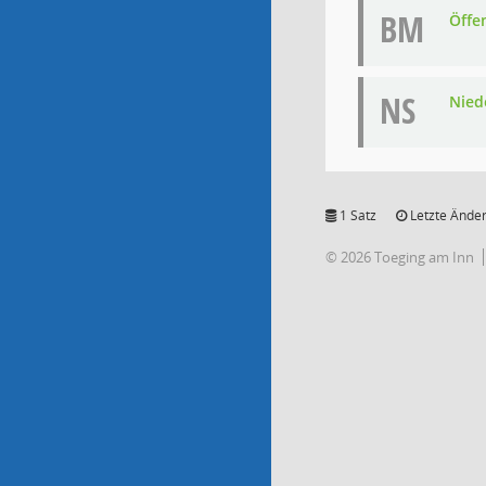
BM
Öffe
NS
Niede
1 Satz
Letzte Änder
© 2026 Toeging am Inn