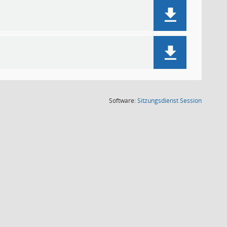
(Wird in
Software:
Sitzungsdienst
Session