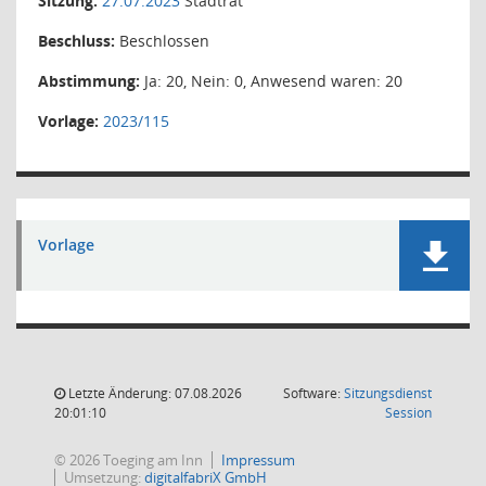
Sitzung:
27.07.2023
Stadtrat
Beschluss:
Beschlossen
Abstimmung:
Ja: 20, Nein: 0, Anwesend waren: 20
Vorlage:
2023/115
Vorlage
Letzte Änderung: 07.08.2026
Software:
Sitzungsdienst
(Wird in
20:01:10
Session
© 2026 Toeging am Inn
Impressum
Umsetzung:
digitalfabriX GmbH