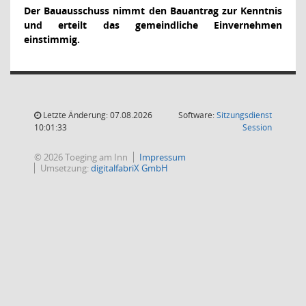
Der Bauausschuss nimmt den Bauantrag zur Kenntnis
und erteilt das gemeindliche Einvernehmen
einstimmig.
Letzte Änderung: 07.08.2026
Software:
Sitzungsdienst
(Wird in
10:01:33
Session
© 2026 Toeging am Inn
Impressum
Umsetzung:
digitalfabriX GmbH