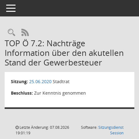
Toggle navigation
Rechercheauswahl
RSS-Feed
TOP Ö 7.2: Nachträge
Information über den akutellen
Stand der Gewerbesteuer
Sitzung:
25.06.2020
Stadtrat
Beschluss:
Zur Kenntnis genommen
Letzte Änderung: 07.08.2026
Software:
Sitzungsdienst
(Wird in
19:01:19
Session