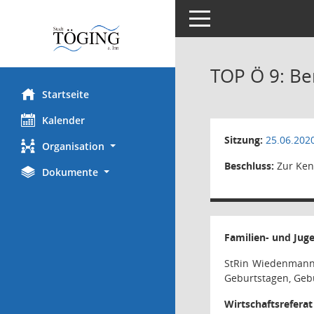
Toggle navigation
TOP Ö 9: Be
Startseite
Kalender
Sitzung:
25.06.202
Organisation
Beschluss:
Zur Ken
Dokumente
Familien- und Jug
StRin Wiedenmannot
Geburtstagen, Gebu
Wirtschaftsreferat