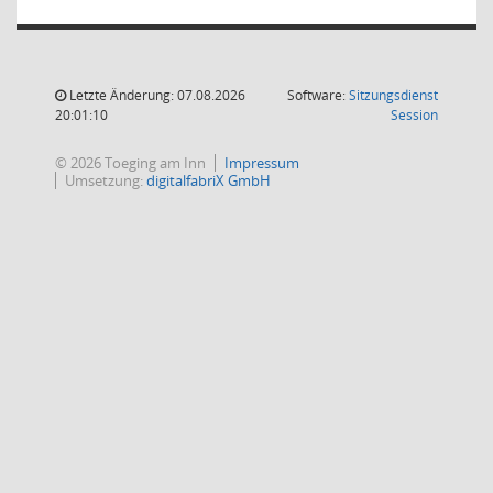
Letzte Änderung: 07.08.2026
Software:
Sitzungsdienst
(Wird in
20:01:10
Session
© 2026 Toeging am Inn
Impressum
Umsetzung:
digitalfabriX GmbH