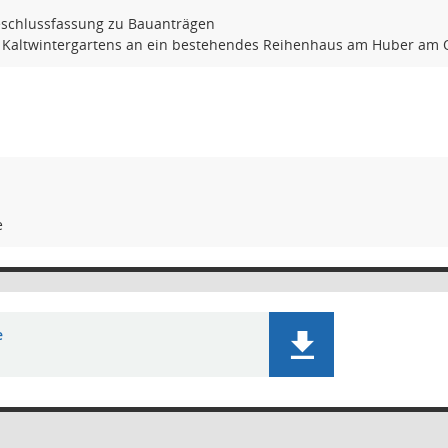
schlussfassung zu Bauanträgen
s Kaltwintergartens an ein bestehendes Reihenhaus am Huber am O
e
e