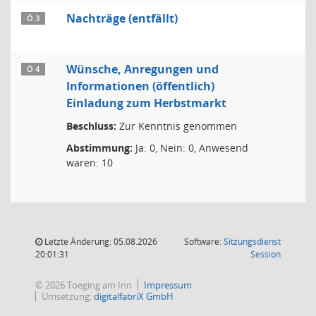
Nachträge (entfällt)
Ö 3
Wünsche, Anregungen und
Ö 4
Informationen (öffentlich)
Einladung zum Herbstmarkt
Beschluss:
Zur Kenntnis genommen
Abstimmung:
Ja: 0, Nein: 0, Anwesend
waren: 10
Letzte Änderung: 05.08.2026
Software:
Sitzungsdienst
(Wird in
20:01:31
Session
© 2026 Toeging am Inn
Impressum
Umsetzung:
digitalfabriX GmbH