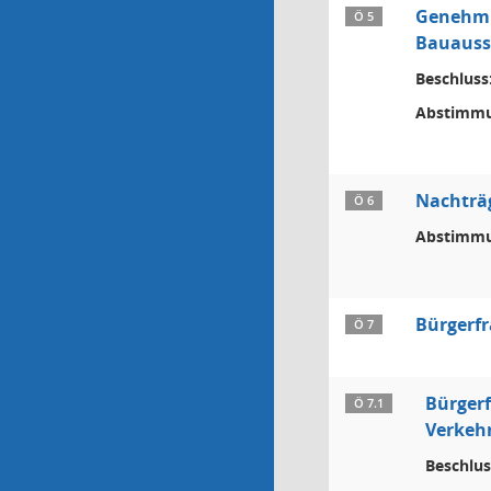
Genehmig
Ö 5
Bauauss
Beschluss
Abstimmu
Nachträg
Ö 6
Abstimmu
Bürgerf
Ö 7
Bürger
Ö 7.1
Verkehr
Beschlus