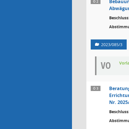
Bebauung
Ö 2
Abwägun
Beschluss
Abstimmu
2023/085/3
VO
Vorl
Beratun
Ö 3
Errichtu
Nr. 2025
Beschluss
Abstimmu