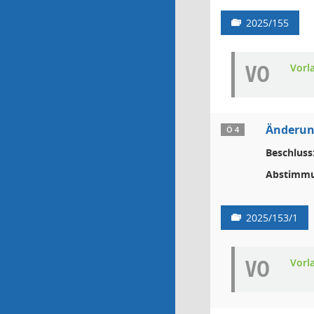
2025/155
VO
Vorl
Änderun
Ö 4
Beschluss
Abstimmu
2025/153/1
VO
Vorl