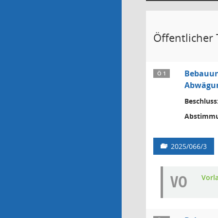
Öffentlicher T
Bebauun
Ö 1
Abwägun
Beschluss
Abstimmu
2025/066/3
VO
Vorl