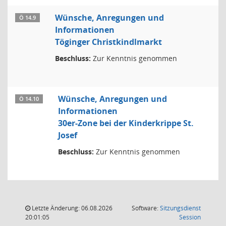
Wünsche, Anregungen und
Ö 14.9
Informationen
Töginger Christkindlmarkt
Beschluss:
Zur Kenntnis genommen
Wünsche, Anregungen und
Ö 14.10
Informationen
30er-Zone bei der Kinderkrippe St.
Josef
Beschluss:
Zur Kenntnis genommen
Letzte Änderung: 06.08.2026
Software:
Sitzungsdienst
(Wird in
20:01:05
Session