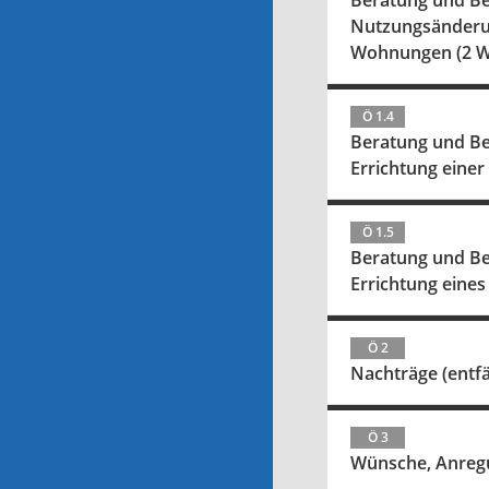
Beratung und Be
Nutzungsänderun
Wohnungen (2 WE
Ö 1.4
Beratung und Be
Errichtung eine
Ö 1.5
Beratung und Be
Errichtung eine
Ö 2
Nachträge (entfäl
Ö 3
Wünsche, Anregun