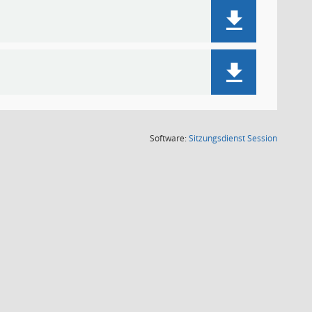
(Wird in
Software:
Sitzungsdienst
Session