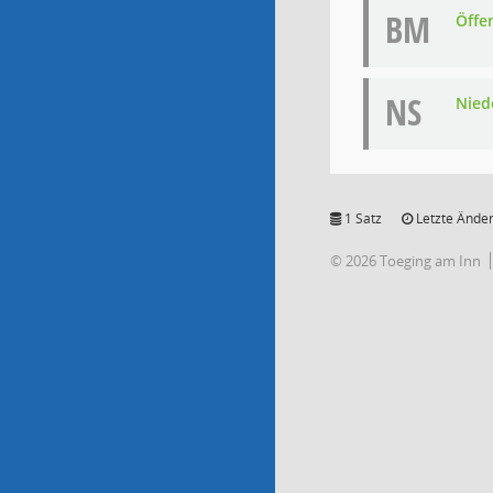
BM
Öffe
NS
Niede
1 Satz
Letzte Änder
© 2026 Toeging am Inn