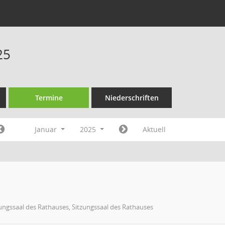
25
Termine
Niederschriften
Januar
2025
Aktuell
ungssaal des Rathauses, Sitzungssaal des Rathauses