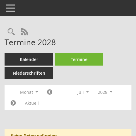
Toggle navigation
Rechercheauswahl
RSS-Feed
Termine 2028
Kalender
Termine
Niederschriften
Monat
Juli
2028
Aktuell
Keine Daten gefunden.