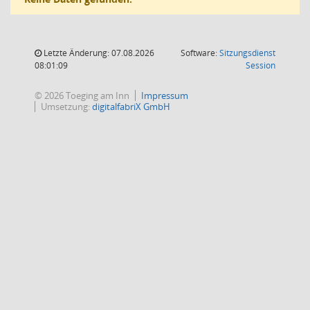
Letzte Änderung: 07.08.2026
Software:
Sitzungsdienst
(Wird in
08:01:09
Session
© 2026 Toeging am Inn
Impressum
Umsetzung:
digitalfabriX GmbH