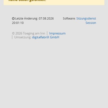
Letzte Änderung: 07.08.2026
Software:
Sitzungsdienst
(Wird in
20:01:10
Session
© 2026 Toeging am Inn
Impressum
Umsetzung:
digitalfabriX GmbH