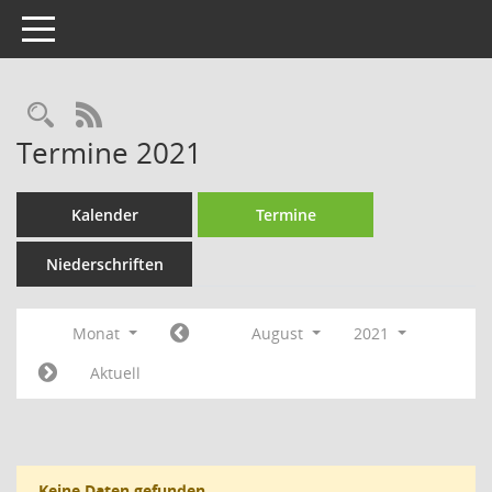
Toggle navigation
Rechercheauswahl
RSS-Feed
Termine 2021
Kalender
Termine
Niederschriften
Monat
August
2021
Aktuell
Keine Daten gefunden.