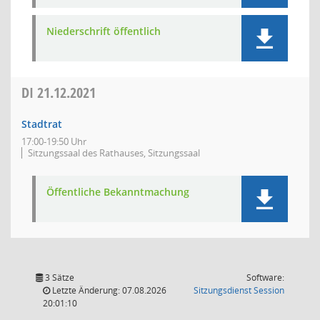
Niederschrift öffentlich
DI
21.12.2021
Stadtrat
17:00-19:50 Uhr
Sitzungssaal des Rathauses, Sitzungssaal
Öffentliche Bekanntmachung
3 Sätze
Software:
(Wird in
Letzte Änderung: 07.08.2026
Sitzungsdienst
Session
20:01:10